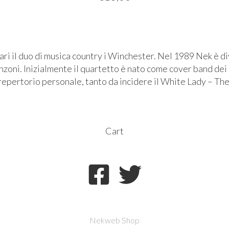
ri il duo di musica country i Winchester. Nel 1989 Nek è di
nzoni. Inizialmente il quartetto è nato come cover band dei
repertorio personale, tanto da incidere il White Lady – T
Cart
Nekweb Shop