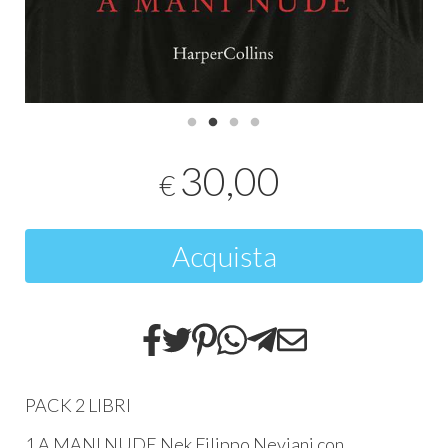
30,00
€
Acquista
PACK 2 LIBRI
1 A MANI NUDE Nek Filippo Neviani con